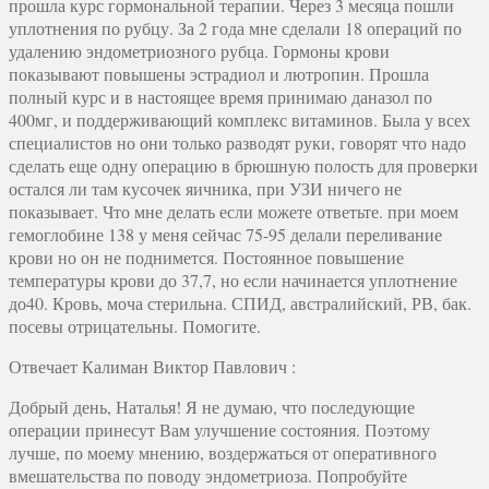
прошла курс гормональной терапии. Через 3 месяца пошли
уплотнения по рубцу. За 2 года мне сделали 18 операций по
удалению эндометриозного рубца. Гормоны крови
показывают повышены эстрадиол и лютропин. Прошла
полный курс и в настоящее время принимаю даназол по
400мг, и поддерживающий комплекс витаминов. Была у всех
специалистов но они только разводят руки, говорят что надо
сделать еще одну операцию в брюшную полость для проверки
остался ли там кусочек яичника, при УЗИ ничего не
показывает. Что мне делать если можете ответьте. при моем
гемоглобине 138 у меня сейчас 75-95 делали переливание
крови но он не поднимется. Постоянное повышение
температуры крови до 37,7, но если начинается уплотнение
до40. Кровь, моча стерильна. СПИД, австралийский, РВ, бак.
посевы отрицательны. Помогите.
Отвечает
Калиман Виктор Павлович
:
Добрый день, Наталья! Я не думаю, что последующие
операции принесут Вам улучшение состояния. Поэтому
лучше, по моему мнению, воздержаться от оперативного
вмешательства по поводу эндометриоза. Попробуйте