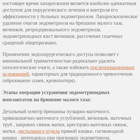
настоящее время лапароскопия является наиболее адекватным
доступом для хирургического лечения и контроля его
эффективности у больных эндометриозом. Лапароскопическое
удаление очагов эндометриоза на брюшине малого таза,
яичников, ретроцервикального эндометриоза,
эндометриоидных кист яичников, рассечение спаечных
сращений общепризнано.
Применение эндохирургического доступа позволяет с
минимальной травматичностью радикально удалить
патологические очаги, а также избежать
послеоперационных
осложнений
, характерных для традиционного чревосечения
(образование спаек, кровопотеря).
Этапы операции устранения эндометриоидных
имплантатов на брюшине малого таза:
Детальный осмотр брюшины пузырно-маточного,
прямокишечно-маточного углублений, яичников, маточных
труб , широких связок матки, крестцово-маточных связок,
матки,
дистального отдела
прямой кишки, сигмовидной
кишки , аппендикса при признаках эндометриоза;