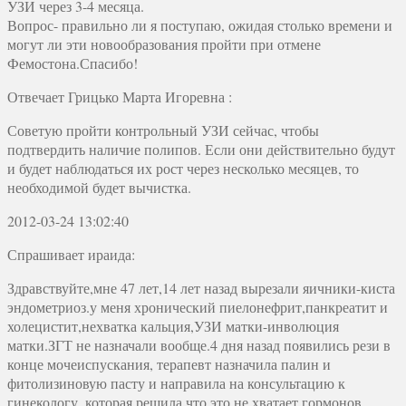
УЗИ через 3-4 месяца.
Вопрос- правильно ли я поступаю, ожидая столько времени и
могут ли эти новообразования пройти при отмене
Фемостона.Спасибо!
Отвечает
Грицько Марта Игоревна
:
Советую пройти контрольный УЗИ сейчас, чтобы
подтвердить наличие полипов. Если они действительно будут
и будет наблюдаться их рост через несколько месяцев, то
необходимой будет вычистка.
2012-03-24 13:02:40
Спрашивает ираида:
Здравствуйте,мне 47 лет,14 лет назад вырезали яичники-киста
эндометриоз.у меня хронический пиелонефрит,панкреатит и
холецистит,нехватка кальция,УЗИ матки-инволюция
матки.ЗГТ не назначали вообще.4 дня назад появились рези в
конце мочеиспускания, терапевт назначила палин и
фитолизиновую пасту и направила на консультацию к
гинекологу, которая решила что это не хватает гормонов