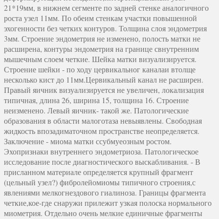
21*19мм, в нижнем сегменте по задней стенке аналогичного
роста узел 11мм. По обеим стенкам участки повышенной
эхогенности без четких контуров. Толщина слоя эндометрия
3мм. Строение эндометрия не изменено, полость матки не
расширена, контуры эндометрия на границе свнутренним
мышечным слоем четкие. Шейка матки визуализируется.
Строение шейки - по ходу цервикальног каналаи втолще
несколько кист до 11мм.Цервикальный канал не расширен.
Правый яичник визуализируется не увеличен, локализация
типичная, длина 26, ширина 15, толщина 16. Строение
неизменено. Левый яичник- такой же. Патологические
образования в области малоготаза невыявлены. Свободная
жидкость впозадиматочном пространстве неопределяется.
Заключение - миома матки ссубмуеозным ростом.
Эхопризнаки внутреннего эндометриоза. Патологическое
исследование после диагностического выскабливания. - В
присланном материале определяется крупный фрагмент
(цельный узел?) фибролейомиомы типичного строения,с
явлениями мелкогнездового гиалиноза. Границы фрагмента
четкие,кое-где снаружи прилежит узкая полоска нормального
миометрия. Отдельно очень мелкие единичные фрагменты