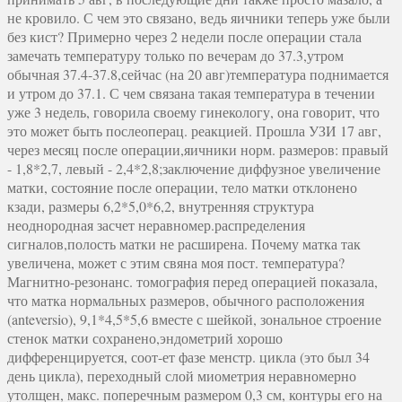
не кровило. С чем это связано, ведь яичники теперь уже были
без кист? Примерно через 2 недели после операции стала
замечать температуру только по вечерам до 37.3,утром
обычная 37.4-37.8,сейчас (на 20 авг)температура поднимается
и утром до 37.1. С чем связана такая температура в течении
уже 3 недель, говорила своему гинекологу, она говорит, что
это может быть послеоперац. реакцией. Прошла УЗИ 17 авг,
через месяц после операции,яичники норм. размеров: правый
- 1,8*2,7, левый - 2,4*2,8;заключение диффузное увеличение
матки, состояние после операции, тело матки отклонено
кзади, размеры 6,2*5,0*6,2, внутренняя структура
неоднородная засчет неравномер.распределения
сигналов,полость матки не расширена. Почему матка так
увеличена, может с этим свяна моя пост. температура?
Магнитно-резонанс. томография перед операцией показала,
что матка нормальных размеров, обычного расположения
(anteversio), 9,1*4,5*5,6 вместе с шейкой, зональное строение
стенок матки сохранено,эндометрий хорошо
дифференцируется, соот-ет фазе менстр. цикла (это был 34
день цикла), переходный слой миометрия неравномерно
утолщен, макс. поперечным размером 0,3 см, контуры его на