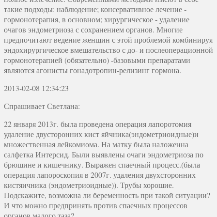
такие подходы: наблюдение; консервативное лечение -
гормонотерапия, в основном; хирургическое - удаление
очагов эндометриоза с сохранением органов. Многие
предпочитают ведение женщин с этой проблемой комбинируя
эндохирургическое вмешательство с до- и послеоперационной
гормонотерапией (обязательно) -базовыми препаратами
являются агонисты гонадотропин-релизинг гормона.
2013-02-08 12:34:23
Спрашивает Светлана:
22 января 2013г. была проведена операция лапоротомия
удаление двусторонних кист яйчника(эндометриоидные)и
множественная лейкомиома. На матку была наложенна
салфетка Интерсид. Были выявлены очаги эндометриоза по
брюшине и кишечнику. Выражен спаечный процесс.(была
операция лапороскопия в 2007г. удаления двухсторонних
кистяичника (эндометриоидные)). Трубы хорошие.
Подскажите, возможна ли беременность при такой ситуации?
И что можно предпринять против спаечных процессов
органов малого таза?