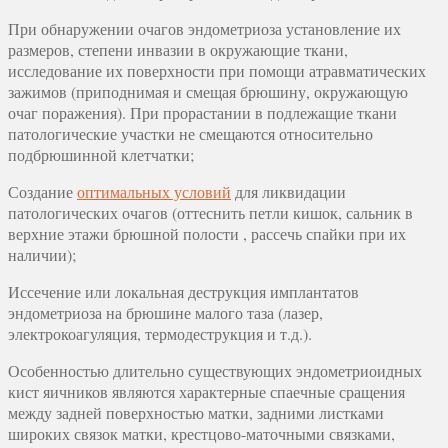
При обнаружении очагов эндометриоза установление их
размеров, степени инвазии в окружающие ткани,
исследование их поверхности при помощи атравматических
зажимов (приподнимая и смещая брюшину, окружающую
очаг поражения). При прорастании в подлежащие ткани
патологические участки не смещаются относительно
подбрюшинной клетчатки;
Создание
оптимальных условий
для ликвидации
патологических очагов (оттеснить петли кишок, сальник в
верхние этажи брюшной полости , рассечь спайки при их
наличии);
Иссечение или локальная деструкция имплантатов
эндометриоза на брюшине малого таза (лазер,
электрокоагуляция, термодеструкция и т.д.).
Особенностью длительно существующих эндометриоидных
кист яичников являются характерные спаечные сращения
между задней поверхностью матки, задними листками
широких связок матки, крестцово-маточными связками,