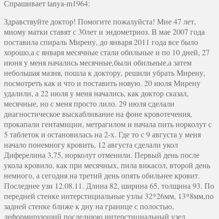
Спрашивает tanya-m1964:
Здравствуйте доктор! Помогите пожалуйста! Мне 47 лет,
миому матки ставят с 30лет и эндометриоз. В мае 2007 года
поставила спираль Мирену, до января 2011 года все было
хорошо,а с января месячные стали обильные и по 10 дней, 27
июня у меня начались месячные,были обильные,а затем
небольшая мазня, пошла к доктору, решили убрать Мирену,
посмотреть как и что и поставить новую. 20 июля Мирену
удалили, а 22 июля у меня начались, как доктор сказал,
месячные, но с меня просто лило. 29 июля сделали
диагностическое выскабливание на фоне кровотечения,
прокапали гентамицин, метрагилом и начала пить норколут с
5 таблеток и остановилась на 2-х. Где то с 9 августа у меня
начало понемногу кровить, 12 августа сделали укол
Диферелина 3,75, норколут отменили. Первый день после
укола кровило, как при месячных, пила викасол, второй день
немного, а сегодня на третий день опять обильнее кровит.
Последнее узи 12.08.11. Длина 82, ширина 65, толщина 93. По
передней стенке интерстициальные узлы 32*26мм, 13*8мм,по
задней стенке ближе к дну на границе с полостью,
деформирующий последнюю,интерстициальный узел