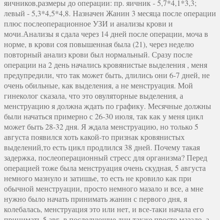
яичников,размеры до операции: пр. яичник - 5,7*4,1*3,3;
левый - 5,3*4,5*4,8. Назначен Жанин 3 месяца после операции
плюс послеоперационное УЗИ и анализы крови и
мочи.Анализы я сдала через 14 дней после операции, моча в
норме, в крови соя повышенная была (21), через неделю
повторный анализ крови был нормальный. Сразу после
операции на 2 день начались кровянистые выделения , меня
предупредили, что так может быть, длились они 6-7 дней, не
очень обильные, как выделения, а не менструация. Мой
гинеколог сказала, что это овуляторные выделения, а
менструацию я должна ждать по графику. Месячные должны
были начаться примерно с 26-30 июля, так как у меня цикл
может быть 28-32 дня. Я ждала менструацию, но только 5
августа появился хоть какой-то признак кровянистых
выделений,то есть цикл продлился 38 дней. Почему такая
задержка, послеоперационный стресс для организма? Перед
операцией тоже была менструация очень скудная, 5 августа
немного мазнуло и затишье, то есть не кровило как при
обычной менструации, просто немного мазало и все, а мне
нужно было начать принимать жанин с первого дня, я
колебалась, менструация это или нет, и все-таки начала его
принимать 5 авг, в последующие дни также просто мазало, а