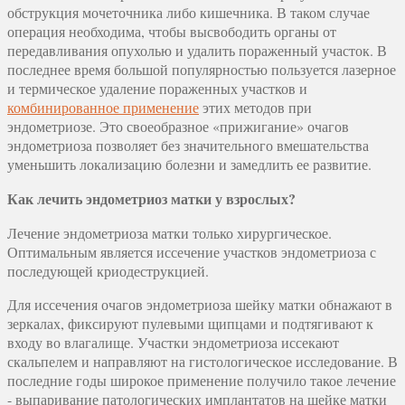
обструкция мочеточника либо кишечника. В таком случае
операция необходима, чтобы высвободить органы от
передавливания опухолью и удалить пораженный участок. В
последнее время большой популярностью пользуется лазерное
и термическое удаление пораженных участков и
комбинированное применение
этих методов при
эндометриозе. Это своеобразное «прижигание» очагов
эндометриоза позволяет без значительного вмешательства
уменьшить локализацию болезни и замедлить ее развитие.
Как лечить эндометриоз матки у взрослых?
Лечение эндометриоза матки только хирургическое.
Оптимальным является иссечение участков эндометриоза с
последующей криодеструкцией.
Для иссечения очагов эндометриоза шейку матки обнажают в
зеркалах, фиксируют пулевыми щипцами и подтягивают к
входу во влагалище. Участки эндометриоза иссекают
скальпелем и направляют на гистологическое исследование. В
последние годы широкое применение получило такое лечение
- выпаривание патологических имплантатов на шейке матки