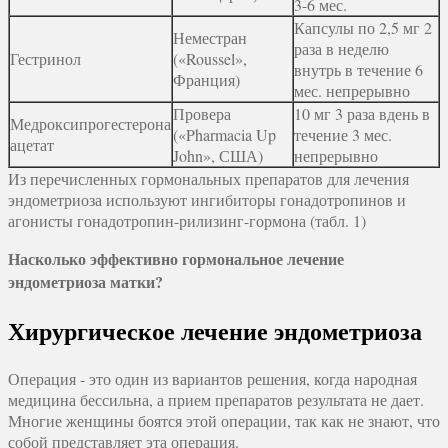
3-6 мес.
Капсулы по 2,5 мг 2
Неместран
раза в неделю
Гестринол
(«Roussel»,
внутрь в течение 6
Франция)
мес. непрерывно
Провера
10 мг 3 раза вдень в
Медроксипрогестерона
(«Pharmacia Up
течение 3 мес.
ацетат
John», США)
непрерывно
Из перечисленных гормональных препаратов для лечения
эндометриоза используют ингибиторы гонадотропинов и
агонисты гонадотропин-рилизинг-гормона (табл. 1)
Насколько эффективно гормональное лечение
эндометриоза матки?
Хирургическое лечение эндометриоза
Операция - это один из вариантов решения, когда народная
медицина бессильна, а прием препаратов результата не дает.
Многие женщины боятся этой операции, так как не знают, что
собой представляет эта операция.