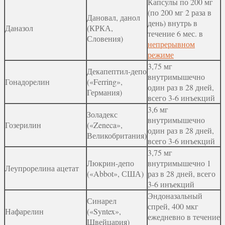
Капсулы по 200 мг
(по 200 мг 2 раза в
Дановал, данол
день) внутрь в
Даназол
(КРКА,
течение 6 мес. в
Словения)
непрерывном
режиме
3,75 мг
Декапептил-депо
внутримышечно
Гонадорелин
(«Ferring»,
один раз в 28 дней,
Германия)
всего 3-6 инъекций
3,6 мг
Золадекс
внутримышечно
Гозерилин
(«Zeneca»,
один раз в 28 дней,
Великобритания)
всего 3-6 инъекций
3,75 мг
Люкрин-депо
внутримышечно 1
Леупрорелина ацетат
(«Abbot», США)
раз в 28 дней, всего
3-6 инъекций
Эндоназальный
Синарел
спрей, 400 мкг
Нафарелин
(«Syntex»,
ежедневно в течение
Швейцария)