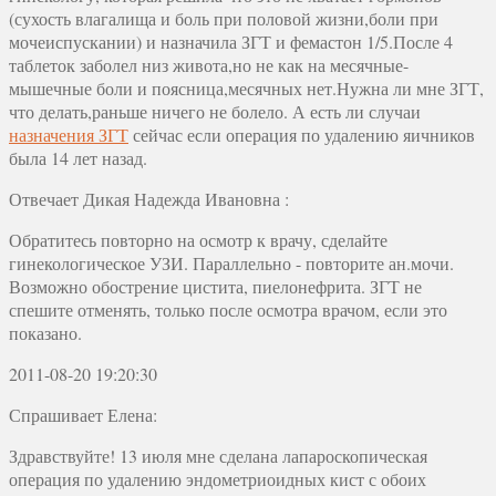
(сухость влагалища и боль при половой жизни,боли при
мочеиспускании) и назначила ЗГТ и фемастон 1/5.После 4
таблеток заболел низ живота,но не как на месячные-
мышечные боли и поясница,месячных нет.Нужна ли мне ЗГТ,
что делать,раньше ничего не болело. А есть ли случаи
назначения ЗГТ
сейчас если операция по удалению яичников
была 14 лет назад.
Отвечает
Дикая Надежда Ивановна
:
Обратитесь повторно на осмотр к врачу, сделайте
гинекологическое УЗИ. Параллельно - повторите ан.мочи.
Возможно обострение цистита, пиелонефрита. ЗГТ не
спешите отменять, только после осмотра врачом, если это
показано.
2011-08-20 19:20:30
Спрашивает Елена:
Здравствуйте! 13 июля мне сделана лапароскопическая
операция по удалению эндометриоидных кист с обоих