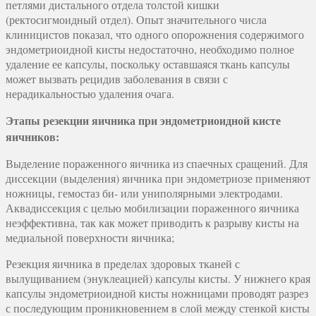
петлями дистального отдела толстой кишки
(ректосигмоидный отдел). Опыт значительного числа
клиницистов показал, что одного опорожнения содержимого
эндометриоидной кисты недостаточно, необходимо полное
удаление ее капсулы, поскольку оставшаяся ткань капсулы
может вызвать рецидив заболевания в связи с
нерадикальностью удаления очага.
Этапы резекции яичника при эндометриоидной кисте
яичников:
Выделение пораженного яичника из спаечных сращений. Для
диссекции (выделения) яичника при эндометриозе применяют
ножницы, гемостаз би- или униполярными электродами.
Аквадиссекция с целью мобилизации пораженного яичника
неэффективна, так как может приводить к разрыву кисты на
медиальной поверхности яичника;
Резекция яичника в пределах здоровых тканей с
вылущиванием (энуклеацией) капсулы кисты. У нижнего края
капсулы эндометриоидной кисты ножницами проводят разрез
с последующим проникновением в слой между стенкой кисты